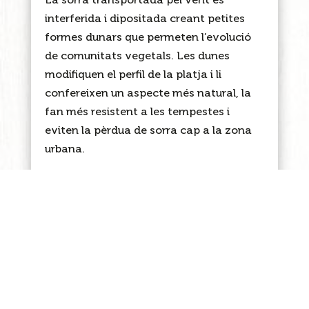
La sorra transportada pel vent és
interferida i dipositada creant petites
formes dunars que permeten l’evolució
de comunitats vegetals. Les dunes
modifiquen el perfil de la platja i li
confereixen un aspecte més natural, la
fan més resistent a les tempestes i
eviten la pèrdua de sorra cap a la zona
urbana.
Els beneficis
1.
Recuperem els antics madelers,
millorant el paisatge i el funcionament i
dinàmica del sistema litoral.
2.
Recuperem l’hàbitat dunar i millorem la
biodiversitat d’espècies animals i