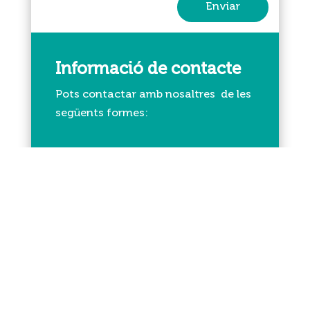
Enviar
Informació de contacte
Pots contactar amb nosaltres de les
següents formes:

Ajuntament de Calafell
Plaça de Catalunya, 1
43820

info@platgesdecalafell.org

+34 977 699 009